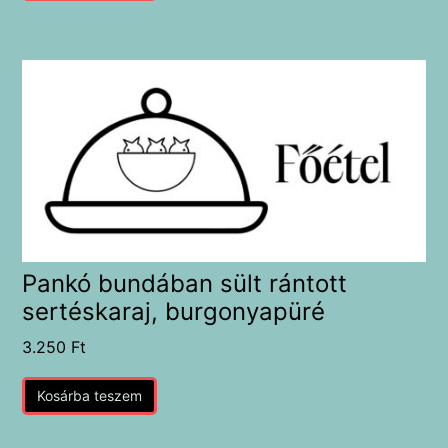
Pankó bundában sült rántott
sertéskaraj, burgonyapüré
3.250
Ft
Kosárba teszem