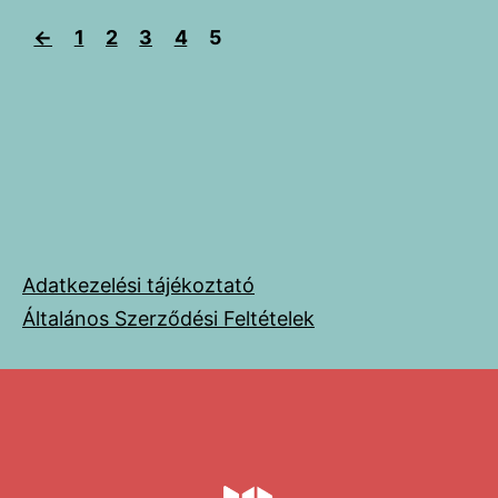
←
1
2
3
4
5
Adatkezelési tájékoztató
Általános Szerződési Feltételek