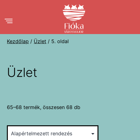
Ugrás
a
tartalomhoz
Kezdőlap
/
Üzlet
/ 5. oldal
Üzlet
65–68 termék, összesen 68 db