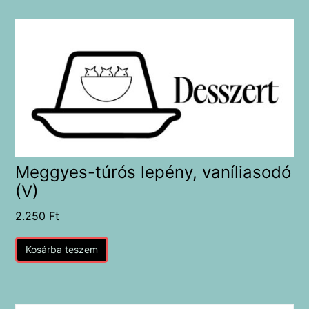
Meggyes-túrós lepény, vaníliasodó
(V)
2.250
Ft
Kosárba teszem