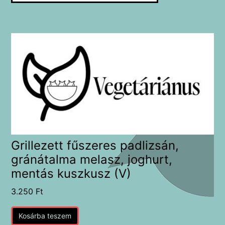
Grillezett fűszeres padlizsán,
gránátalma melasz, joghurt,
mentás kuszkusz (V)
3.250
Ft
Kosárba teszem