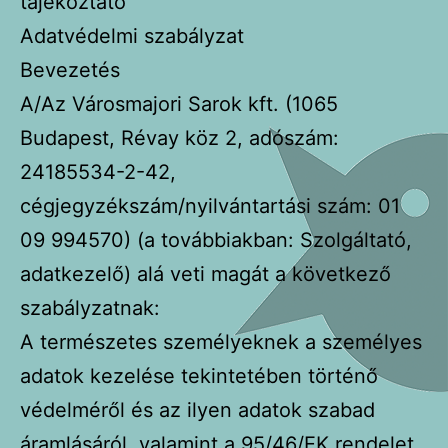
tájékoztató
Adatvédelmi szabályzat
Bevezetés
A/Az Városmajori Sarok kft. (1065
Budapest, Révay köz 2, adószám:
24185534-2-42,
cégjegyzékszám/nyilvántartási szám: 01
09 994570) (a továbbiakban: Szolgáltató,
adatkezelő) alá veti magát a következő
szabályzatnak:
A természetes személyeknek a személyes
adatok kezelése tekintetében történő
védelméről és az ilyen adatok szabad
áramlásáról, valamint a 95/46/EK rendelet