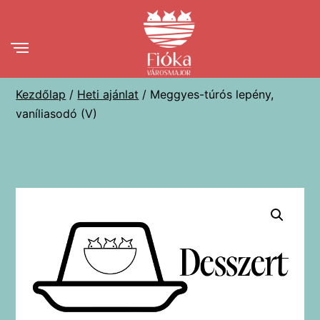
Ugrás
a
tartalomhoz
Kezdőlap
/
Heti ajánlat
/ Meggyes-túrós lepény,
vaníliasodó (V)