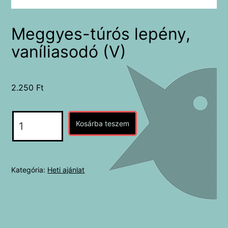
Meggyes-túrós lepény,
vaníliasodó (V)
2.250
Ft
Meggyes-
Kosárba teszem
túrós
lepény,
vaníliasodó
Kategória:
Heti ajánlat
(V)
mennyiség