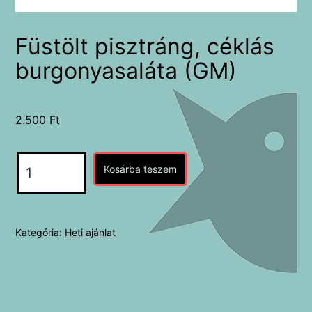
Füstölt pisztráng, céklás
burgonyasaláta (GM)
2.500
Ft
Füstölt
Kosárba teszem
pisztráng,
céklás
burgonyasaláta
Kategória:
Heti ajánlat
(GM)
mennyiség