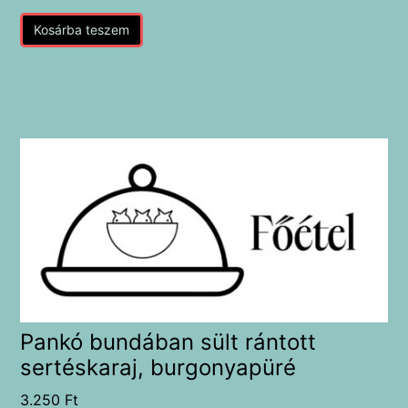
Kosárba teszem
Pankó bundában sült rántott
sertéskaraj, burgonyapüré
3.250
Ft