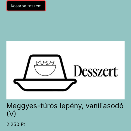
Kosárba teszem
Meggyes-túrós lepény, vaníliasodó
(V)
2.250
Ft