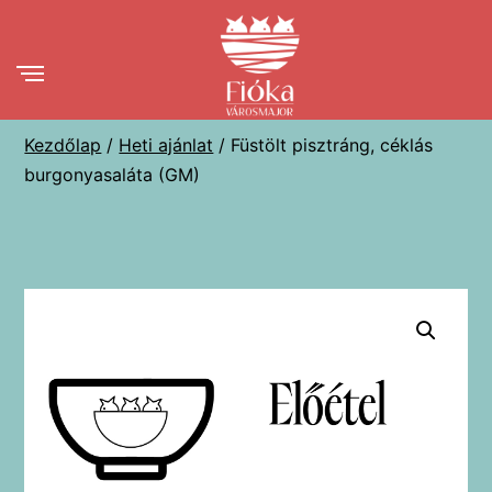
Ugrás
a
tartalomhoz
Kezdőlap
/
Heti ajánlat
/ Füstölt pisztráng, céklás
burgonyasaláta (GM)