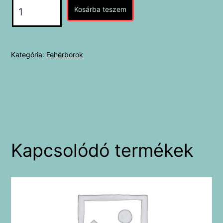
Gizella
Kosárba teszem
-
Furmint
Hárslevelű
Kategória:
Fehérborok
mennyiség
Kapcsolódó termékek