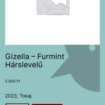
Gizella – Furmint
Hárslevelű
5.900
Ft
2023, Tokaj