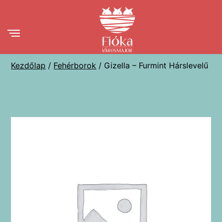
Ugrás
a
tartalomhoz
Kezdőlap
/
Fehérborok
/ Gizella – Furmint Hárslevelű