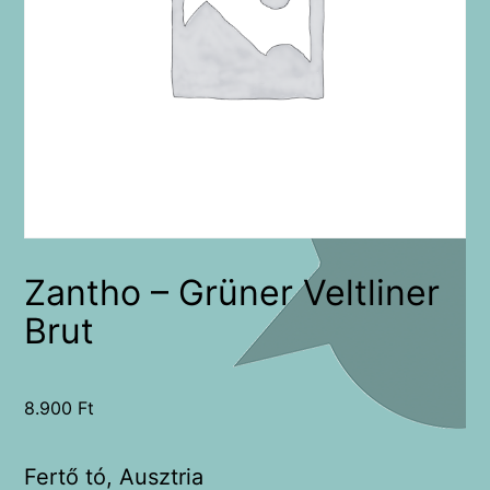
Zantho – Grüner Veltliner
Brut
8.900
Ft
Fertő tó, Ausztria