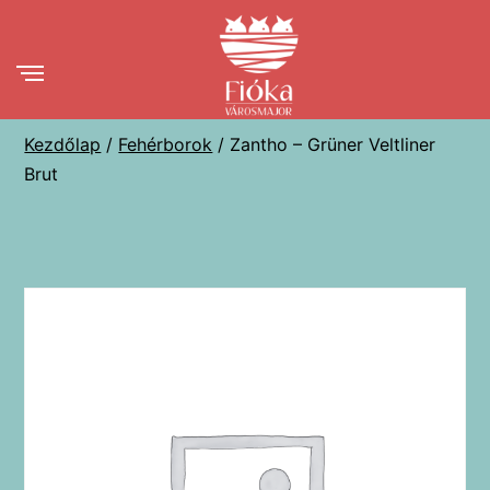
Ugrás
a
tartalomhoz
Kezdőlap
/
Fehérborok
/ Zantho – Grüner Veltliner
Brut