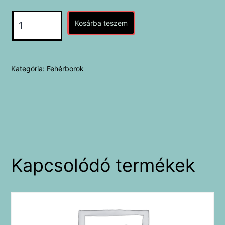
Zantho
Kosárba teszem
-
Grüner
Veltliner
Kategória:
Fehérborok
Brut
mennyiség
Kapcsolódó termékek