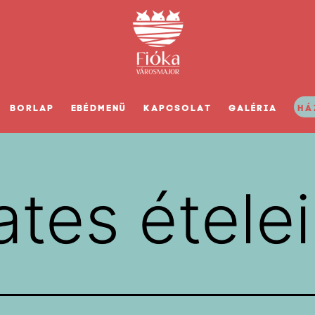
BORLAP
EBÉDMENÜ
KAPCSOLAT
GALÉRIA
HÁ
ates étele