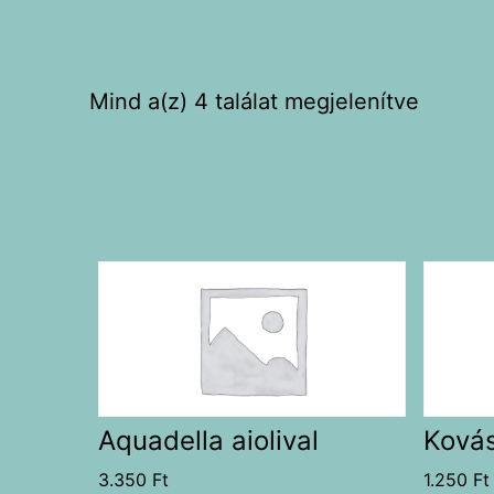
Mind a(z) 4 találat megjelenítve
Aquadella aiolival
Kovás
3.350
Ft
1.250
Ft