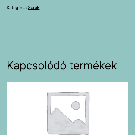
mennyiség
Kategória:
Sörök
Kapcsolódó termékek