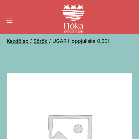
Ugrás
a
tartalomhoz
Kezdőlap
/
Sörök
/ UGAR Hoppjuliska 0,33l