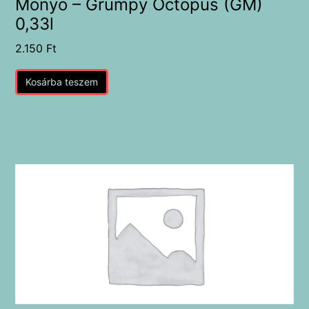
Monyo – Grumpy Octopus (GM)
0,33l
2.150
Ft
Kosárba teszem