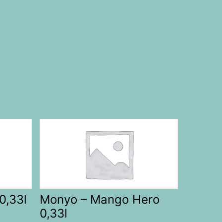
0,33l
Monyo – Mango Hero
0,33l