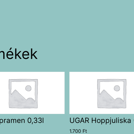
mékek
pramen 0,33l
UGAR Hoppjuliska 
1.700
Ft