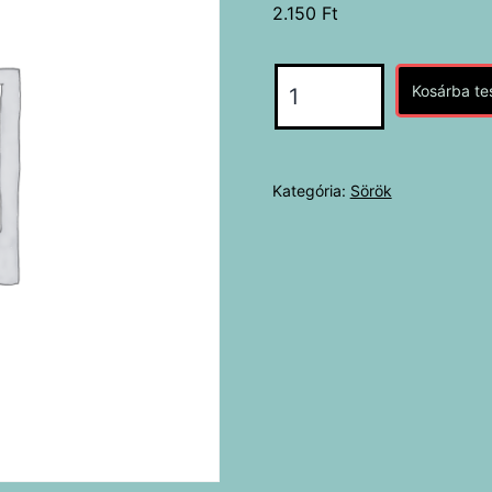
2.150
Ft
Monyo
Kosárba t
-
Grumpy
Octopus
Kategória:
Sörök
(GM)
0,33l
mennyiség