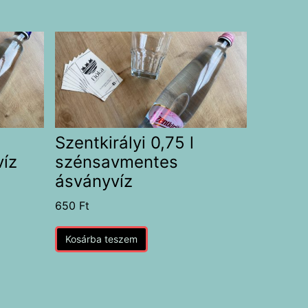
Szentkirályi 0,75 l
íz
szénsavmentes
ásványvíz
650
Ft
Kosárba teszem