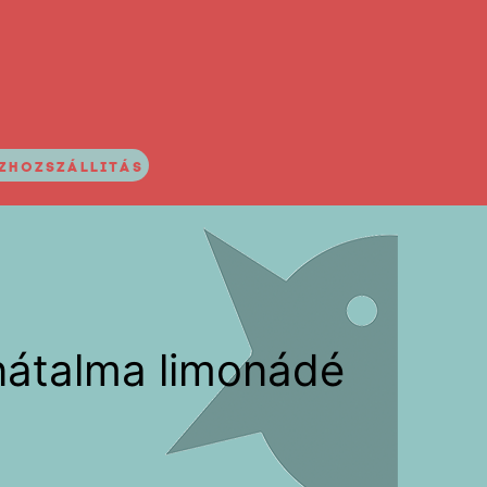
ZHOZSZÁLLITÁS
ánátalma limonádé