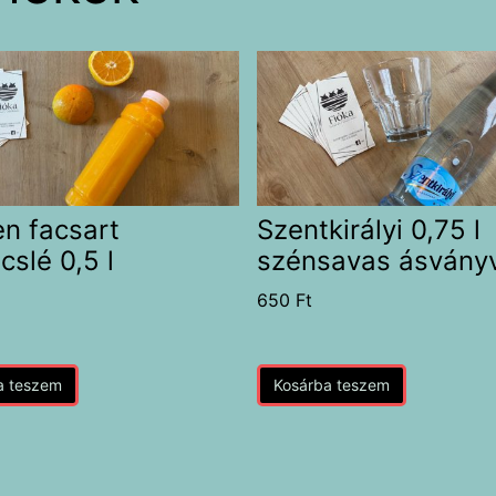
en facsart
Szentkirályi 0,75 l
cslé 0,5 l
szénsavas ásványv
t
650
Ft
a teszem
Kosárba teszem