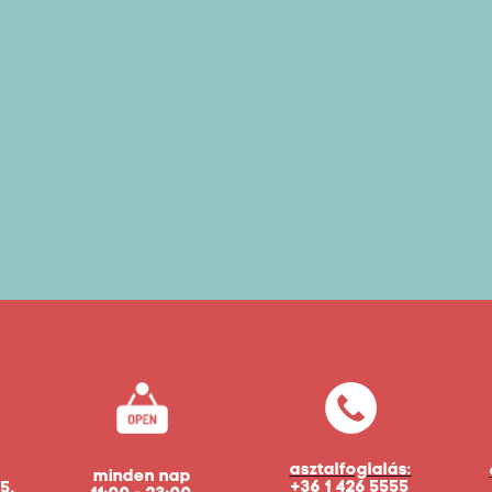
asztalfoglalás:
minden nap
+36 1 426 5555
5.