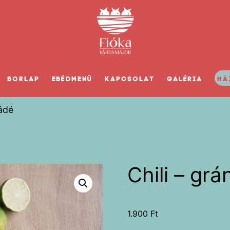
BORLAP
EBÉDMENÜ
KAPCSOLAT
GALÉRIA
HÁ
nádé
Chili – gr
1.900
Ft