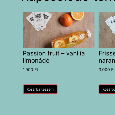
Passion fruit – vanília
Friss
limonádé
naran
1.900
Ft
3.000
F
Kosárba teszem
Kosárb