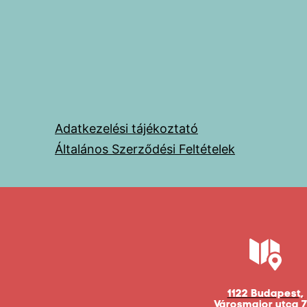
Adatkezelési tájékoztató
Általános Szerződési Feltételek
1122 Budapest,
Városmajor utca 7