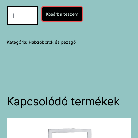
Bründlmayer
Kosárba teszem
-
Burt
Reserve
Kategória:
Habzóborok és pezsgő
mennyiség
Kapcsolódó termékek