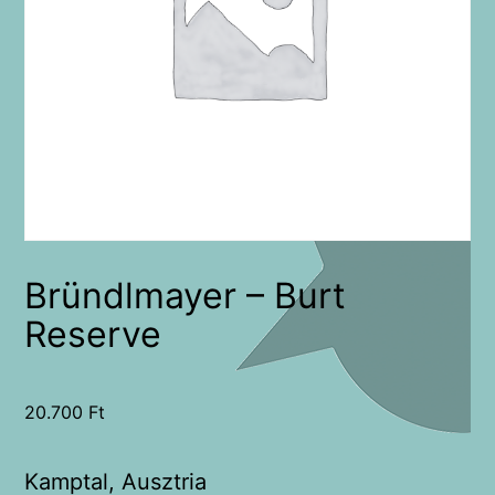
Bründlmayer – Burt
Reserve
20.700
Ft
Kamptal, Ausztria