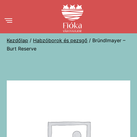
Ugrás
a
tartalomhoz
Kezdőlap
/
Habzóborok és pezsgő
/ Bründlmayer –
Burt Reserve